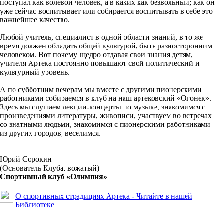
поступал как волевой человек, а в каких как безвольный; как он
уже сейчас воспитывает или собирается воспитывать в себе это
важнейшее качество.
Любой учитель, специалист в одной области знаний, в то же
время должен обладать общей культурой, быть разносторонним
человеком. Вот почему, щедро отдавая свои знания детям,
учителя Артека постоянно повышают свой политический и
культурный уровень.
А по субботним вечерам мы вместе с другими пионерскими
работниками собираемся в клуб на наш артековский «Огонек».
Здесь мы слушаем лекции-концерты по музыке, знакомимся с
произведениями литературы, живописи, участвуем во встречах
со знатными людьми, знакомимся с пионерскими работниками
из других городов, веселимся.
Юрий Сорокин
(Основатель Клуба, вожатый)
Спортивный клуб «Олимпия»
О спортивных страдициях Артека -
Читайте
в нашей
Библиотеке