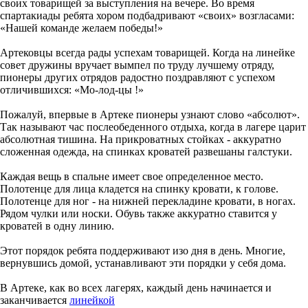
своих товарищей за выступления на вечере. Во время
спартакиады ребята хором подбадривают «своих» возгласами:
«Нашей команде желаем победы!»
Артековцы всегда рады успехам товарищей. Когда на линейке
совет дружины вручает вымпел по труду лучшему отряду,
пионеры других отрядов радостно поздравляют с успехом
отличившихся: «Мо-лод-цы !»
Пожалуй, впервые в Артеке пионеры узнают слово «абсолют».
Так называют час послеобеденного отдыха, когда в лагере царит
абсолютная тишина. На прикроватных стойках - аккуратно
сложенная одежда, на спинках кроватей развешаны галстуки.
Каждая вещь в спальне имеет свое определенное место.
Полотенце для лица кладется на спинку кровати, к голове.
Полотенце для ног - на нижней перекладине кровати, в ногах.
Рядом чулки или носки. Обувь также аккуратно ставится у
кроватей в одну линию.
Этот порядок ребята поддерживают изо дня в день. Многие,
вернувшись домой, устанавливают эти порядки у себя дома.
В Артеке, как во всех лагерях, каждый день начинается и
заканчивается
линейкой