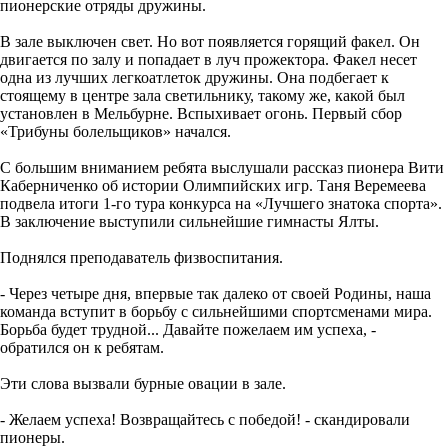
пионерские отряды дружины.
В зале выключен свет. Но вот появляется горящий факел. Он
двигается по залу и попадает в луч прожектора. Факел несет
одна из лучших легкоатлеток дружины. Она подбегает к
стоящему в центре зала светильнику, такому же, какой был
установлен в Мельбурне. Вспыхивает огонь. Первый сбор
«Трибуны болельщиков» начался.
С большим вниманием ребята выслушали рассказ пионера Вити
Каберниченко об истории Олимпийских игр. Таня Веремеева
подвела итоги 1-го тура конкурса на «Лучшего знатока спорта».
В заключение выступили сильнейшие гимнасты Ялты.
Поднялся преподаватель физвоспитания.
- Через четыре дня, впервые так далеко от своей Родины, наша
команда вступит в борьбу с сильнейшими спортсменами мира.
Борьба будет трудной... Давайте пожелаем им успеха, -
обратился он к ребятам.
Эти слова вызвали бурные овации в зале.
- Желаем успеха! Возвращайтесь с победой! - скандировали
пионеры.