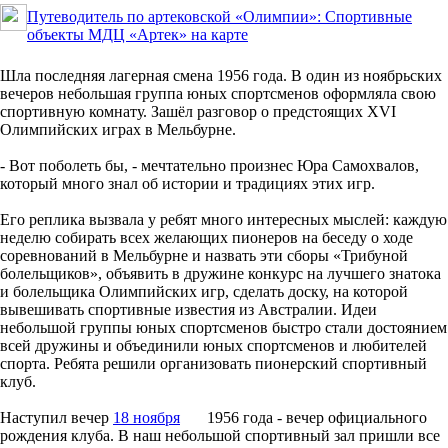
Путеводитель
по артековской «Олимпии»: Спортивные
объекты МДЦ «Артек» на карте
Шла последняя лагерная смена 1956 года. В один из ноябрьских
вечеров небольшая группа юных спортсменов оформляла свою
спортивную комнату. Зашёл разговор о предстоящих XVI
Олимпийских играх в Мельбурне.
- Вот поболеть бы, - мечтательно произнес Юра Самохвалов,
который много знал об истории и традициях этих игр.
Его реплика вызвала у ребят много интересных мыслей: каждую
неделю собирать всех желающих пионеров на беседу о ходе
соревнований в Мельбурне и назвать эти сборы «Трибуной
болельщиков», объявить в дружине конкурс на лучшего знатока
и болельщика Олимпийских игр, сделать доску, на которой
вывешивать спортивные известия из Австралии. Идеи
небольшой группы юных спортсменов быстро стали достоянием
всей дружины и объединили юных спортсменов и любителей
спорта. Ребята решили организовать пионерский спортивный
клуб.
Наступил вечер
18 ноября
1956 года - вечер официального
рождения клуба. В наш небольшой спортивный зал пришли все