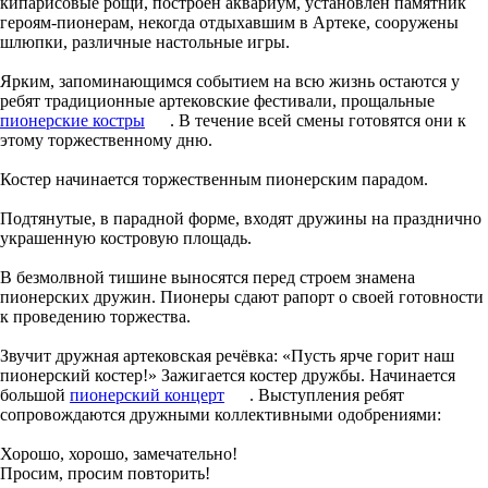
кипарисовые рощи, построен аквариум, установлен памятник
героям-пионерам, некогда отдыхавшим в Артеке, сооружены
шлюпки, различные настольные игры.
Ярким, запоминающимся событием на всю жизнь остаются у
ребят традиционные артековские фестивали, прощальные
пионерские
костры
. В течение всей смены готовятся они к
этому торжественному дню.
Костер начинается торжественным пионерским парадом.
Подтянутые, в парадной форме, входят дружины на празднично
украшенную костровую площадь.
В безмолвной тишине выносятся перед строем знамена
пионерских дружин. Пионеры сдают рапорт о своей готовности
к проведению торжества.
Звучит дружная артековская речёвка: «Пусть ярче горит наш
пионерский костер!» Зажигается костер дружбы. Начинается
большой
пионерский
концерт
. Выступления ребят
сопровождаются дружными коллективными одобрениями:
Хорошо, хорошо, замечательно!
Просим, просим повторить!