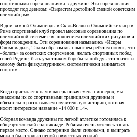
спортивными соревнованиями в дружине. Эти соревнования
проходят под девизом: «Вырастем достойной сменой советским
олимпийцам».
В дни зимней Олимпиады в Скво-Велли и Олимпийских игр в
Риме спортивный клуб провел массовые соревнования по
олимпийской системе с выполнением олимпийских ритуалов и
форм поощрения., Эти соревнования назывались «Искры
Олимпиады»., Таким образом мы помогаем ребятам понять, что
«болеть» за советских спортсменов, желать спортивных побед
своей Родине, быть участником борьбы за победу - это значит и
самому быть физкультурником, систематически заниматься
спортом..
Когда приезжает к нам в лагерь новая смена пионеров, мы
знакомим их со спортивными традициями дружины и
обязательно рассказываем поучительную историю, которая
носит интересное название «14 000 и 14».
Сборная команда дружины по легкой атлетике готовилась к
общеартековской спартакиаде. Ребятам очень хотелось занять
первое место. Однако соперники были сильными, и выиграть
можно было только ценой совместных усилий.