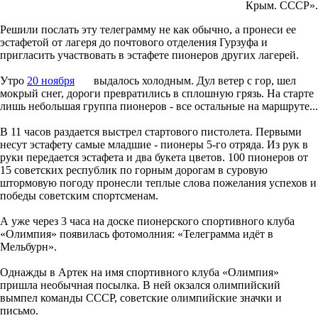
Крым. СССР».
Решили послать эту телеграмму не как обычно, а пронеси ее
эстафетой от лагеря до почтового отделения Гурзуфа и
пригласить участвовать в эстафете пионеров других лагерей.
Утро
20 ноября
выдалось холодным. Дул ветер с гор, шел
мокрый снег, дороги превратились в сплошную грязь. На старте
лишь небольшая группа пионеров - все остальные на маршруте...
В 11 часов раздается выстрел стартового пистолета. Первыми
несут эстафету самые младшие - пионеры 5-го отряда. Из рук в
руки передается эстафета и два букета цветов. 100 пионеров от
15 советских республик по горным дорогам в суровую
штормовую погоду пронесли теплые слова пожелания успехов и
победы советским спортсменам.
А уже через 3 часа на доске пионерского спортивного клуба
«Олимпия» появилась фотомолния: «Телеграмма идёт в
Мельбурн».
Однажды в Артек на имя спортивного клуба «Олимпия»
пришла необычная посылка. В ней окзался олимпийский
вымпел команды СССР, советские олимпийские значки и
письмо.