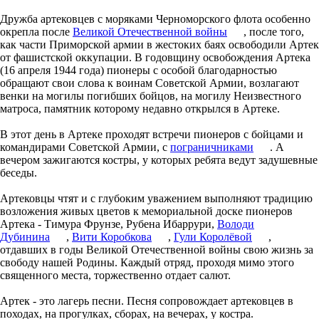
Дружба артековцев с моряками Черноморского флота особенно
окрепла после
Великой Отечественной
войны
, после того,
как части Приморской армии в жестоких баях освободили Артек
от фашистской оккупации. В годовщину освобождения Артека
(16 апреля 1944 года) пионеры с особой благодарностью
обращают свои слова к воинам Советской Армии, возлагают
венки на могилы погибших бойцов, на могилу Неизвестного
матроса, памятник которому недавно открылся в Артеке.
В этот день в Артеке проходят встречи пионеров с бойцами и
командирами Советской Армии, с
пограничниками
. А
вечером зажигаются костры, у которых ребята ведут задушевные
беседы.
Артековцы чтят и с глубоким уважением выполняют традицию
возложения живых цветов к мемориальной доске пионеров
Артека - Тимура Фрунзе, Рубена Ибаррури,
Володи
Дубинина
,
Вити
Коробкова
,
Гули
Королёвой
,
отдавших в годы Великой Отечественной войны свою жизнь за
свободу нашей Родины. Каждый отряд, проходя мимо этого
священного места, торжественно отдает салют.
Артек - это лагерь песни. Песня сопровождает артековцев в
походах, на прогулках, сборах, на вечерах, у костра.