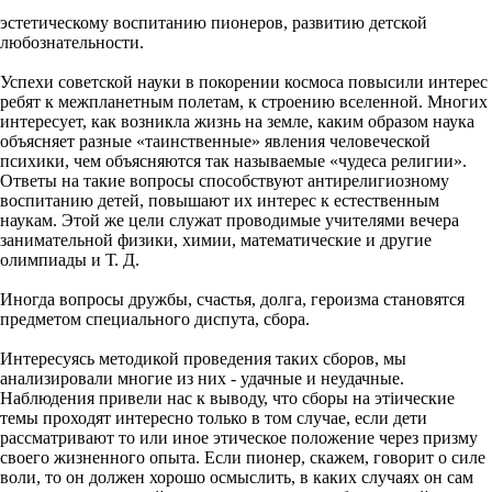
эстетическому воспитанию пионеров, развитию детской
любознательности.
Успехи советской науки в покорении космоса повысили интерес
ребят к межпланетным полетам, к строению вселенной. Многих
интересует, как возникла жизнь на земле, каким образом наука
объясняет разные «таинственные» явления человеческой
психики, чем объясняются так называемые «чудеса религии».
Ответы на такие вопросы способствуют антирелигиозному
воспитанию детей, повышают их интерес к естественным
наукам. Этой же цели служат проводимые учителями вечера
занимательной физики, химии, математические и другие
олимпиады и Т. Д.
Иногда вопросы дружбы, счастья, долга, героизма становятся
предметом специального диспута, сбора.
Интересуясь методикой проведения таких сборов, мы
анализировали многие из них - удачные и неудачные.
Наблюдения привели нас к выводу, что сборы на этiические
темы проходят интересно только в том случае, если дети
рассматривают то или иное этическое положение через призму
своего жизненного опыта. Если пионер, скажем, говорит о силе
воли, то он должен хорошо осмыслить, в каких случаях он сам