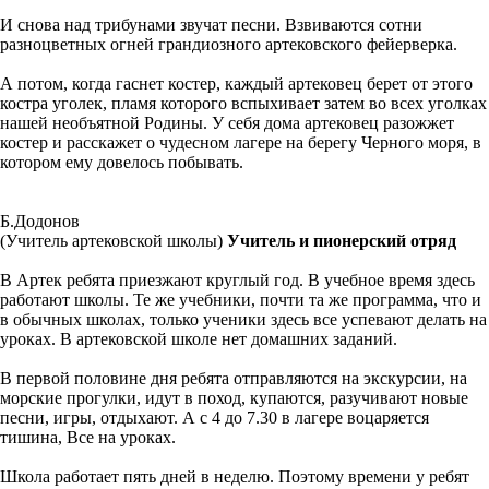
И снова над трибунами звучат песни. Взвиваются сотни
разноцветных огней грандиозного артековского фейерверка.
А потом, когда гаснет костер, каждый артековец берет от этого
костра уголек, пламя которого вспыхивает затем во всех уголках
нашей необъятной Родины. У себя дома артековец разожжет
костер и расскажет о чудесном лагере на берегу Черного моря, в
котором ему довелось побывать.
Б.Додонов
(Учитель артековской школы)
Учитель и пионерский отряд
В Артек ребята приезжают круглый год. В учебное время здесь
работают школы. Те же учебники, почти та же программа, что и
в обычных школах, только ученики здесь все успевают делать на
уроках. В артековской школе нет домашних заданий.
В первой половине дня ребята отправляются на экскурсии, на
морские прогулки, идут в поход, купаются, разучивают новые
песни, игры, отдыхают. А с 4 до 7.30 в лагере воцаряется
тишина, Все на уроках.
Школа работает пять дней в неделю. Поэтому времени у ребят