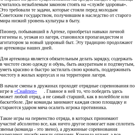
считалось незыблемым законом стоять на «службе здоровья».
Это требовали те задачи, которые стояли перед молодым
Советским государством, получившим в наследство от старого
мира низкий уровень культуры в быту.
Пионер, побывавший в Артеке, приобретал навыки личной
гигиены и, уезжая из лагеря, становился пропагандистом и
агитатором за новый здоровый быт. Эту традицию продолжают
и артековцы наших дней.
Для артековца является обязательным делать зарядку, содержать
в чистоте свою одежду и обувь, быть аккуратным и подтянутым,
уметь красиво и быстро застилать свою кровать, поддерживать
чистоту в жилых корпусах и на территории лагеря.
В начале смены в дружинах проходят отрядные соревнования по
игре в
«
Снайпер
»
. Главное в ней то, что победить здесь
может любой отряд, а не самый старший, как в волейболе или
баскетболе. Две команды занимают каждая свою площадку и
стараются ударом мяча осалить игрока противника.
Такие игры на первенство отряда, в которых принимают
участиё абсолютно все, как ничто другое помогает нам сплотить
звенья (команда - это звено), а дружинные соревнования
укрепляют дружбу между отрядами. Команда играет, а все