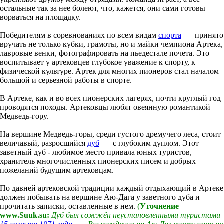
остальные так за нее болеют, что, кажется, они сами готовы
ворваться на площадку.
Победителям в соревнованиях по всем видам
спорта
принято
вручать не только кубки, грамоты, но и майки чемпиона Артека,
лавровые венки, фотографировать на пьедестале почета. Это
воспитывает у артековцев глубокое уважение к спорту, к
физической культуре. Артек для многих пионеров стал началом
большой и серьезной работы в спорте.
В Артеке, как и во всех пионерских лагерях, почти круглый год
проводятся походы. Артековцы любят овеянную романтикой
Медведь-гору.
На вершине Медведь-горы, среди густого дремучего леса, стоит
величавый, разросшийся
дуб
с глубоким дуплом. Этот
заветный дуб - любимое место привала юных туристов,
хранитель многочисленных пионерских писем и добрых
пожеланий будущим артековцам.
По давней артековской традиции каждый отдыхающий в Артеке
должен побывать на вершине Аю-Дага у заветного дуба и
прочитать записки, оставленные в нем.
(
Уточнение
www.Suuk.su:
Дуб был сожжён неустановленными туристами