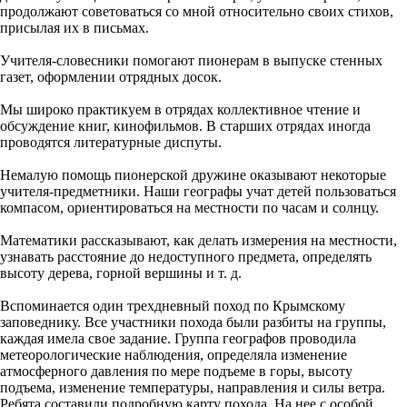
продолжают советоваться со мной относительно своих стихов,
присылая их в письмах.
Учителя-словесники помогают пионерам в выпуске стенных
газет, оформлении отрядных досок.
Мы широко практикуем в отрядах коллективное чтение и
обсуждение книг, кинофильмов. В старших отрядах иногда
проводятся литературные диспуты.
Немалую помощь пионерской дружине оказывают некоторые
учителя-предметники. Наши географы учат детей пользоваться
компасом, ориентироваться на местности по часам и солнцу.
Математики рассказывают, как делать измерения на местности,
узнавать расстояние до недоступного предмета, определять
высоту дерева, горной вершины и т. д.
Вспоминается один трехдневный поход по Крымскому
заповеднику. Все участники похода были разбиты на группы,
каждая имела свое задание. Группа географов проводила
метеорологические наблюдения, определяла изменение
атмосферного давления по мере подъеме в горы, высоту
подъема, изменение температуры, направления и силы ветра.
Ребята составили подробную карту похода. На нее с особой