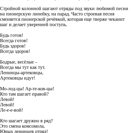
Стройной колонной шагают отряды под звуки любимой песни
на пионерскую линейку, на парад. Часто строевая песня
сменяется пионерской речёвкой, которая еще тверже чеканит
шаг и делает уверенней поступь.
Будь готов!
Всегда готов!
Будь здоров!
Всегда здоров!
Бодрые, весёлые –
Всегда мы тут как тут.
Ленинцы-артековцы,
Артековцы идут!
Мо-лод-цы! Ар-те-ков-цы!
Кто там шагает правой?
Левой!
Левой!
Ле-е-е-вой!
Кто шагает дружно в ряд?
Это смена комсомола,
Юных ленинцев отряд!