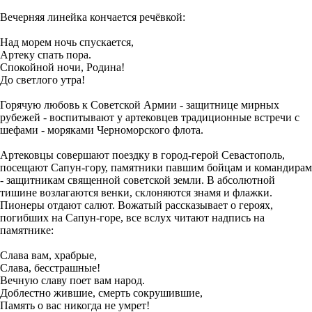
Вечерняя линейка кончается речёвкой:
Над морем ночь спускается,
Артеку спать пора.
Спокойной ночи, Родина!
До светлого утра!
Горячую любовь к Советской Армии - защитнице мирных
рубежей - воспитывают у артековцев традиционные встречи с
шефами - моряками Черноморского флота.
Артековцы совершают поездку в город-герой Севастополь,
посещают Сапун-гору, памятники павшим бойцам и командирам
- защитникам священной советской земли. В абсолютной
тишине возлагаются венки, склоняются знамя и флажки.
Пионеры отдают салют. Вожатый рассказывает о героях,
погибших на Сапун-горе, все вслух читают надпись на
памятнике:
Слава вам, храбрые,
Слава, бесстрашные!
Вечную славу поет вам народ.
Доблестно жившие, смерть сокрушившие,
Память о вас никогда не умрет!