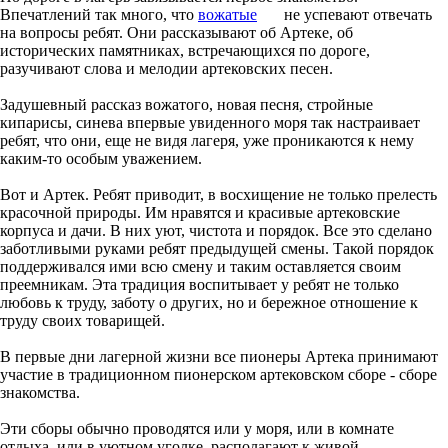
Впечатлений так много, что
вожатые
не успевают отвечать
на вопросы ребят. Они рассказывают об Артеке, об
исторических памятниках, встречающихся по дороге,
разучивают слова и мелодии артековских песен.
Задушевный рассказ вожатого, новая песня, стройные
кипарисы, синева впервые увиденного моря так настраивает
ребят, что они, еще не видя лагеря, уже проникаются к нему
каким-то особым уважением.
Вот и Артек. Ребят приводит, в восхищение не только прелесть
красочной природы. Им нравятся и красивые артековские
корпуса и дачи. В них уют, чистота и порядок. Все это сделано
заботливыми руками ребят предыдущей смены. Такой порядок
поддерживался ими всю смену и таким оставляется своим
преемникам. Эта традиция воспитывает у ребят не только
любовь к труду, заботу о других, но и бережное отношение к
труду своих товарищей.
В первые дни лагерной жизни все пионеры Артека принимают
участие в традиционном пионерском артековском сборе - сборе
знакомства.
Эти сборы обычно проводятся или у моря, или в комнате
отдыха, или в уютном уголке, располагают к живой,