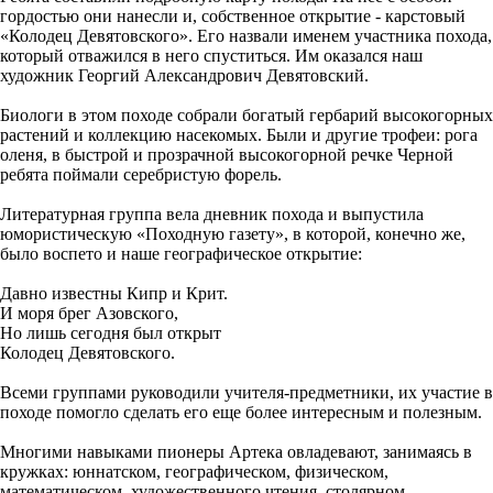
гордостью они нанесли и, собственное открытие - карстовый
«Колодец Девятовского». Его назвали именем участника похода,
который отважился в него спуститься. Им оказался наш
художник Георгий Александрович Девятовский.
Биологи в этом походе собрали богатый гербарий высокогорных
растений и коллекцию насекомых. Были и другие трофеи: рога
оленя, в быстрой и прозрачной высокогорной речке Черной
ребята поймали серебристую форель.
Литературная группа вела дневник похода и выпустила
юмористическую «Походную газету», в которой, конечно же,
было воспето и наше географическое открытие:
Давно известны Кипр и Крит.
И моря брег Азовского,
Но лишь сегодня был открыт
Колодец Девятовского.
Всеми группами руководили учителя-предметники, их участие в
походе помогло сделать его еще более интересным и полезным.
Многими навыками пионеры Артека овладевают, занимаясь в
кружках: юннатском, географическом, физическом,
математическом, художественного чтения, столярном,