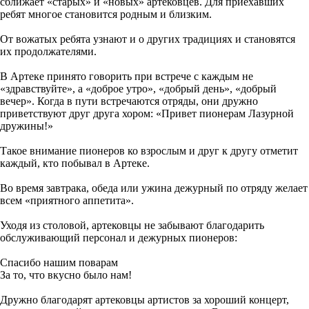
сближает «старых» и «новых» артековцев. Для приехавших
ребят многое становится родным и близким.
От вожатых ребята узнают и о других традициях и становятся
их продолжателями.
В Артеке принято говорить при встрече с каждым не
«здравствуйте», а «доброе утро», «добрый день», «добрый
вечер». Когда в пути встречаются отряды, они дружно
приветствуют друг друга хором: «Привет пионерам Лазурной
дружины!»
Такое внимание пионеров ко взрослым и друг к другу отметит
каждый, кто побывал в Артеке.
Во время завтрака, обеда или ужина дежурный по отряду желает
всем «приятного аппетита».
Уходя из столовой, артековцы не забывают благодарить
обслуживающий персонал и дежурных пионеров:
Спасибо нашим поварам
За то, что вкусно было нам!
Дружно благодарят артековцы артистов за хороший концерт,