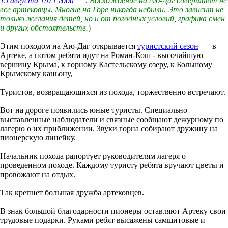
15 августа
1971 года
. Восхождение на Аю-Даг совершают не
все артековцы. Многие на Горе никогда небыли. Это зависит не
только желания детей, но и от погодных условий, графика смен
и других обстоятельств.
)
Этим походом на Аю-Даг открывается
туристский
сезон
в
Артеке, а потом ребята идут на Роман-Кош - высочайшую
вершину Крыма, к горному Кастельскому озеру, к Большому
Крымскому каньону,
Туристов, возвращающихся из похода, торжественно встречают.
Вот на дороге появились юные туристы. Специально
выставленные наблюдатели и связные сообщают дежурному по
лагерю о их приближении. Звуки горна собирают дружину на
пионерскую линейку.
Начальник похода рапортует руководителям лагеря о
проведенном походе. Каждому туристу ребята вручают цветы и
провожают на отдых.
Так крепнет большая дружба артековцев.
В знак большой благодарности пионеры оставляют Артеку свои
трудовые подарки. Руками ребят высажены самшитовые и