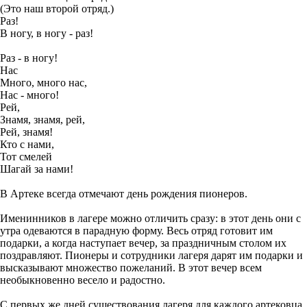
(Это наш второй отряд.)
Раз!
В ногу, в ногу - раз!
Раз - в ногу!
Нас
Много, много нас,
Нас - много!
Рей,
Знамя, знамя, рей,
Рей, знамя!
Кто с нами,
Тот смелей
Шагай за нами!
В Артеке всегда отмечают день рождения пионеров.
Именинников в лагере можно отличить сразу: в этот день они с
утра одеваются в парадную форму. Весь отряд готовит им
подарки, а когда наступает вечер, за праздничным столом их
поздравляют. Пионеры и сотрудники лагеря дарят им подарки и
высказывают множество пожеланий. В этот вечер всем
необыкновенно весело и радостно.
С первых же дней существования лагеря для каждого артековца